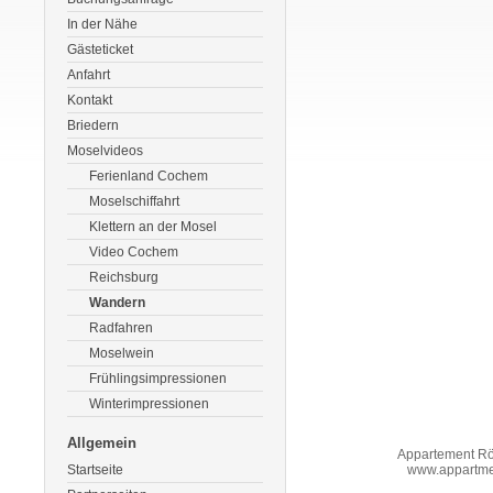
In der Nähe
Gästeticket
Anfahrt
Kontakt
Briedern
Moselvideos
Ferienland Cochem
Moselschiffahrt
Klettern an der Mosel
Video Cochem
Reichsburg
Wandern
Radfahren
Moselwein
Frühlingsimpressionen
Winterimpressionen
Allgemein
Appartement Rö
Startseite
www.appartme