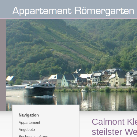
Navigation
Calmont Kle
Appartement
steilster W
Angebote
Buchungsanfrage