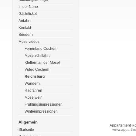
In der Nähe
Gästeticket
Anfahrt
Kontakt
Briedern
Moselvideos
Ferienland Cochem
Moselschiffahrt
Klettern an der Mosel
Video Cochem
Reichsburg
Wandern
Radfahren
Moselwein
Frühlingsimpressionen
Winterimpressionen
Allgemein
Appartement Rö
Startseite
www.appartme