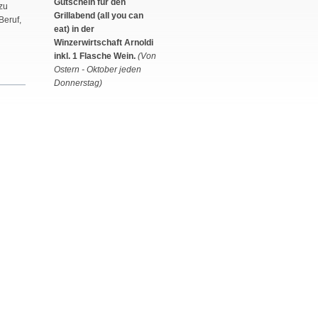
Gutschein für den
zu
Grillabend (all you can
Beruf,
eat) in der
Winzerwirtschaft Arnoldi
inkl. 1 Flasche Wein.
(Von
Ostern - Oktober jeden
Donnerstag)