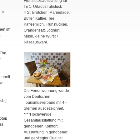
Frühstücksausstattung für
Ihr 1. Urlaubsfrühstück
 im
4 St. Brötchen, Marmelade,
Butter, Kaffee, Tee,
Kaffeemilch, Frühstücksei,
men im
Orangensaft, Joghurt,
.
Müsli, kleine Wurst +
Käseauswahl.
Fön,
d
enheit
ur
Die Ferienwohnung wurde
vom Deutschen
cht)
Tourismusverband mit 4 -
Sternen ausgezeichnet.
****Hochwertige
ptop
Gesamtausstattung mit
es
gehobenen Komfort.
Ausstattung in gehobener
und gepflegter Qualität.