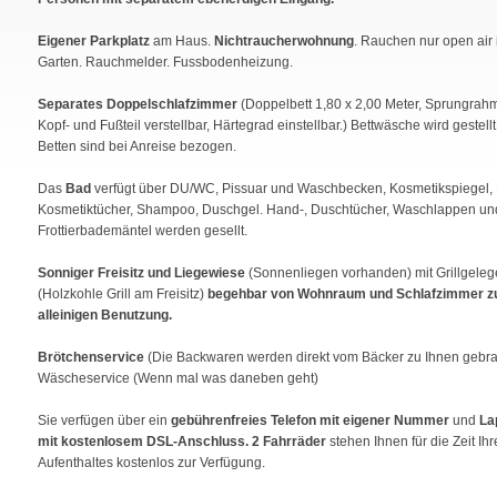
Eigener Parkplatz
am Haus.
Nichtraucherwohnung
. Rauchen nur open air
Garten. Rauchmelder. Fussbodenheizung.
Separates Doppelschlafzimmer
(Doppelbett 1,80 x 2,00 Meter, Sprungrah
Kopf- und Fußteil verstellbar, Härtegrad einstellbar.) Bettwäsche wird gestellt
Betten sind bei Anreise bezogen.
Das
Bad
verfügt über DU/WC, Pissuar und Waschbecken, Kosmetikspiegel, 
Kosmetiktücher, Shampoo, Duschgel. Hand-, Duschtücher, Waschlappen un
Frottierbademäntel werden gesellt.
Sonniger Freisitz und Liegewiese
(Sonnenliegen vorhanden) mit Grillgeleg
(Holzkohle Grill am Freisitz)
begehbar von Wohnraum und Schlafzimmer z
alleinigen Benutzung.
Brötchenservice
(Die Backwaren werden direkt vom Bäcker zu Ihnen gebra
Wäscheservice (Wenn mal was daneben geht)
Sie verfügen über ein
gebührenfreies Telefon mit eigener Nummer
und
La
mit kostenlosem DSL-Anschluss. 2 Fahrräder
stehen Ihnen für die Zeit Ihr
Aufenthaltes kostenlos zur Verfügung.