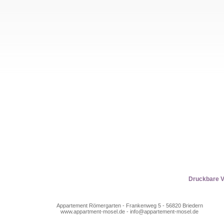
Druckbare V
Appartement Römergarten - Frankenweg 5 - 56820 Briedern
www.appartment-mosel.de - info@appartement-mosel.de