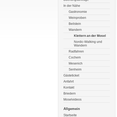
In der Nähe
Gastronomie
Weinproben
Beilstein
Wandern
Klettern an der Mosel
Nordic-Walking und
Wandern
Radfahren
Cochem
Mesenich
Senheim
Gästeticket
Anfahrt
Kontakt
Briedern
Moselvideos
Allgemein
Startseite