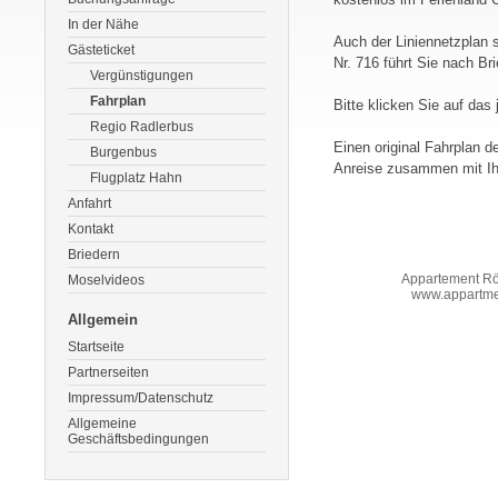
In der Nähe
Auch der Liniennetzplan 
Gästeticket
Nr. 716 führt Sie nach Br
Vergünstigungen
Fahrplan
Bitte klicken Sie auf das
Regio Radlerbus
Einen original Fahrplan 
Burgenbus
Anreise zusammen mit Ihr
Flugplatz Hahn
Anfahrt
Kontakt
Briedern
Appartement Rö
Moselvideos
www.appartme
Allgemein
Startseite
Partnerseiten
Impressum/Datenschutz
Allgemeine
Geschäftsbedingungen