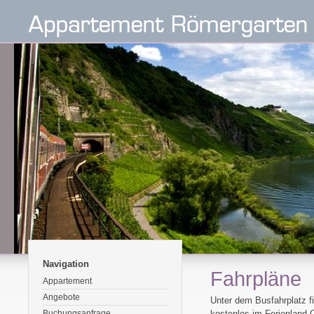
Navigation
Fahrpläne
Appartement
Angebote
Unter dem Busfahrplatz f
Buchungsanfrage
kostenlos im Ferienland